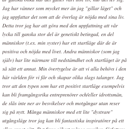
Jag har vänner som mycket mer än jag "gillar läget" och
jag uppfattar det som att de överlag är nöjda med sina liv.
Detta tror jag har att göra med den uppfattning att vår
lycka till ganska stor del är genetiskt betingad, en del
människor (t.ex. min syster) har ett startläge där de är
positiva och nöjda med livet. Andra människor (som jag
själv) har lite närmare till nedstämdhet och startläget är på
så sätt ett annat. Min övertygelse är att vi alla behövs i den
här världen för vi får och skapar olika slags talanger. Jag
tror att den typen som har ett positivt startläge exempelvis
kan bli framgångsrika entreprenörer och/eller idrottsmän,
de slås inte ner av besvikelser och motgångar utan reser
sig på nytt. Många människor med ett lite "dystrare"
utgångsläge tror jag kan bli fantastiska inspiratörer på ett
eller annat sätt. Det finns säkert många musiker, författare,