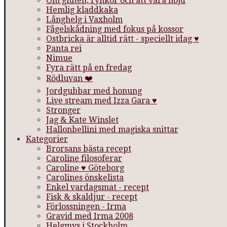
Om gluten, rynkor och att vara nöjd
Hemlig kladdkaka
Långhelg i Vaxholm
Fågelskådning med fokus på kossor
Ostbricka är alltid rätt - speciellt idag ♥
Panta rei
Nimue
Fyra rätt på en fredag
Rödluvan ❤️
Jordgubbar med honung
Live stream med Izza Gara ♥
Stronger
Jag & Kate Winslet
Hallonbellini med magiska snittar
Kategorier
Brorsans bästa recept
Caroline filosoferar
Caroline ♥ Göteborg
Carolines önskelista
Enkel vardagsmat - recept
Fisk & skaldjur - recept
Förlossningen - Irma
Gravid med Irma 2008
Helgmys i Stockholm