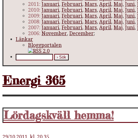
2011:
Januari
,
Februari
,
Mars
,
April
,
Maj
,
Juni
,
2010:
Januari
,
Februari
,
Mars
,
April
,
Maj
,
Juni
,
2009:
Januari
,
Februari
,
Mars
,
April
,
Maj
,
Juni
,
2008:
Januari
,
Februari
,
Mars
,
April
,
Maj
,
Juni
,
2007:
Januari
,
Februari
,
Mars
,
April
,
Maj
,
Juni
,
2006:
November
,
December
;
Länkar
Bloggportalen
Energi 365
Lördagskväll hemma!
29/10 2011, kl. 20.35