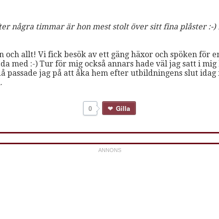
er några timmar är hon mest stolt över sitt fina plåster :-)
n och allt! Vi fick besök av ett gäng häxor och spöken för
 med :-) Tur för mig också annars hade väl jag satt i mig
då passade jag på att åka hem efter utbildningens slut idag f
.
0
Gilla