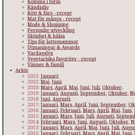
Komma i form
Kändisliv
Kött & färs - recept
Mat för många - recept
Mode & Shopping
Personlig utveckling
Skönhet & hälsa
Tips för lattemammor
Utmaningar & Awards
Vardagslyx
Vegetariska favoriter - recept
Vänner & familj
Arkiv
2023:
Januari
;
2022:
Maj
,
Juni
;
2020:
Mars
,
April
,
Maj
,
Juni
,
Juli
,
Oktober
;
2019:
Januari
,
Augusti
,
September
,
Oktober
,
N
2018:
Juni
,
Augusti
;
2017:
Januari
,
Mars
,
April
,
Juni
,
September
,
Ok
2016:
Januari
,
Februari
,
Mars
,
April
,
Maj
,
Juni
,
2015:
Januari
,
Mars
,
Juni
,
Juli
,
Augusti
,
Septem
2014:
Februari
,
Mars
,
Juni
,
Augusti
,
Oktober
,
N
2013:
Januari
,
Mars
,
April
,
Maj
,
Juni
,
Juli
,
Augus
2012:
Januari
,
Februari
,
Mars
,
April
,
Maj
,
Juni
,