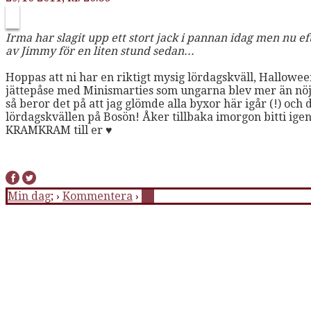
Irma har slagit upp ett stort jack i pannan idag men nu eft
av Jimmy för en liten stund sedan...
Hoppas att ni har en riktigt mysig lördagskväll, Hallowee
jättepåse med Minismarties som ungarna blev mer än nöjda
så beror det på att jag glömde alla byxor här igår (!) och 
lördagskvällen på Bosön! Åker tillbaka imorgon bitti igen
KRAMKRAM till er ♥
Min dag
; ›
Kommentera
›
11