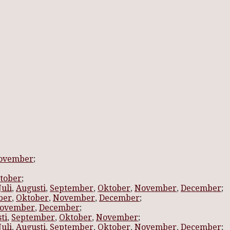
ovember
;
tober
;
Juli
,
Augusti
,
September
,
Oktober
,
November
,
December
;
ber
,
Oktober
,
November
,
December
;
ovember
,
December
;
ti
,
September
,
Oktober
,
November
;
Juli
,
Augusti
,
September
,
Oktober
,
November
,
December
;