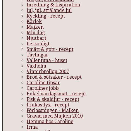
Inredning & Inspiration
Jul, jul, strålande jul
Kyckling - recept
Kärlek
Majken
Min dag
Njutbart
Personligt
Smått & gott - recept
Tävlingar
Vallentuna - huset
Vaxholm
Vinterbröllop 2007
Bröd & sötsaker - recept
Caroline tipsar
Carolines jobb
Enkel vardagsmat - recept
Fisk & skaldjur - recept
Frukostlyx - recept
Förlossningen - Majken
Gravid med Majken 2010
Hemma hos Caroline
Irma