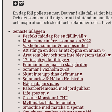
En dag föll polletten ner. Det var i alla fall så det
Och det som kom till mig var att i slutändan handlar
och inspiration och skratt och relationer och... Livet
Senaste inläggen
Perfekt middag för en fjällkväll ♥
Moules marinière - sommaren 2022
Vaxholmssommar & förnöjsamhet
Att stänga en dörr är att öppna en annan ✨
Året som blev och som inte blev (som tänkt) ❤
17 tips på goda tilltugg ♥
Finnhamn - en pärla i skärgården
Sommar i Vaxholm 2020
Skjut inte upp dina drömmar ♥
Sommarlov & Håkan Hellström
Några dagars paus
Rabarberlemonad med jordgubbar
Life goes on ♥
Croque Monsieur LCHF
Myllimäkis bakade tomater
Smoothie med matcha & spenat