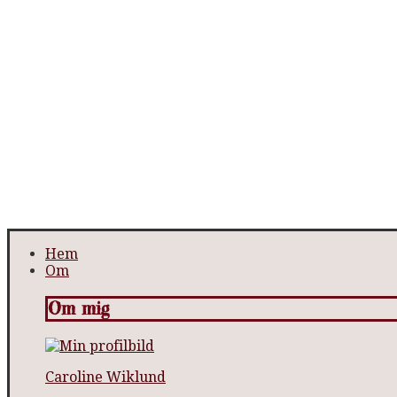
Hem
Om
Om mig
Caroline Wiklund