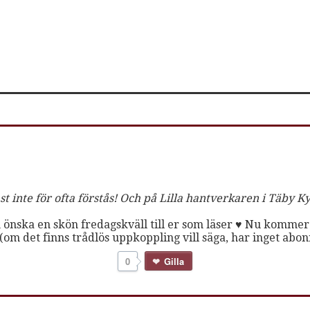
ast inte för ofta förstås! Och på Lilla hantverkaren i Täby K
 och önska en skön fredagskväll till er som läser ♥ Nu kommer
om det finns trådlös uppkoppling vill säga, har inget abonn
0
Gilla