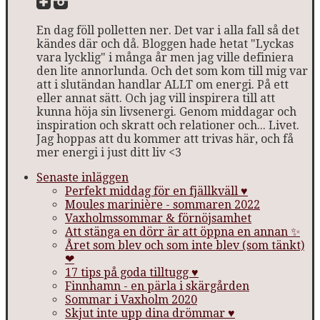
En dag föll polletten ner. Det var i alla fall så det
kändes där och då. Bloggen hade hetat "Lyckas
vara lycklig" i många år men jag ville definiera
den lite annorlunda. Och det som kom till mig var
att i slutändan handlar ALLT om energi. På ett
eller annat sätt. Och jag vill inspirera till att
kunna höja sin livsenergi. Genom middagar och
inspiration och skratt och relationer och... Livet.
Jag hoppas att du kommer att trivas här, och få
mer energi i just ditt liv <3
Senaste inläggen
Perfekt middag för en fjällkväll ♥
Moules marinière - sommaren 2022
Vaxholmssommar & förnöjsamhet
Att stänga en dörr är att öppna en annan ✨
Året som blev och som inte blev (som tänkt)
❤
17 tips på goda tilltugg ♥
Finnhamn - en pärla i skärgården
Sommar i Vaxholm 2020
Skjut inte upp dina drömmar ♥