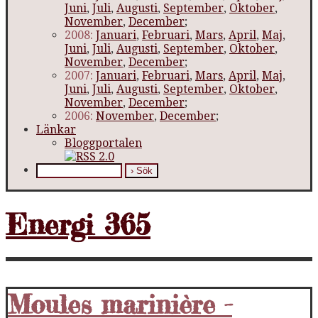
Juni
,
Juli
,
Augusti
,
September
,
Oktober
,
November
,
December
;
2008:
Januari
,
Februari
,
Mars
,
April
,
Maj
,
Juni
,
Juli
,
Augusti
,
September
,
Oktober
,
November
,
December
;
2007:
Januari
,
Februari
,
Mars
,
April
,
Maj
,
Juni
,
Juli
,
Augusti
,
September
,
Oktober
,
November
,
December
;
2006:
November
,
December
;
Länkar
Bloggportalen
Energi 365
Moules marinière -