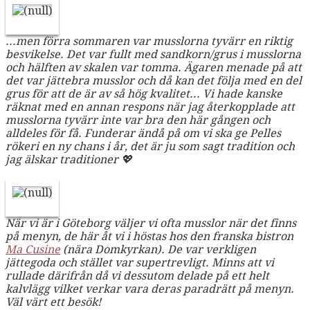
...men förra sommaren var musslorna tyvärr en riktig
besvikelse. Det var fullt med sandkorn/grus i musslorna
och hälften av skalen var tomma. Ägaren menade på att
det var jättebra musslor och då kan det följa med en del
grus för att de är av så hög kvalitet... Vi hade kanske
räknat med en annan respons när jag återkopplade att
musslorna tyvärr inte var bra den här gången och
alldeles för få. Funderar ändå på om vi ska ge Pelles
rökeri en ny chans i år, det är ju som sagt tradition och
jag älskar traditioner 💖
När vi är i Göteborg väljer vi ofta musslor när det finns
på menyn, de här åt vi i höstas hos den franska bistron
Ma Cusine
(nära Domkyrkan). De var verkligen
jättegoda och stället var supertrevligt. Minns att vi
rullade därifrån då vi dessutom delade på ett helt
kalvlägg vilket verkar vara deras paradrätt på menyn.
Väl värt ett besök!