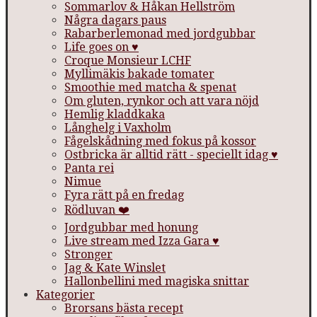
Sommarlov & Håkan Hellström
Några dagars paus
Rabarberlemonad med jordgubbar
Life goes on ♥
Croque Monsieur LCHF
Myllimäkis bakade tomater
Smoothie med matcha & spenat
Om gluten, rynkor och att vara nöjd
Hemlig kladdkaka
Långhelg i Vaxholm
Fågelskådning med fokus på kossor
Ostbricka är alltid rätt - speciellt idag ♥
Panta rei
Nimue
Fyra rätt på en fredag
Rödluvan ❤️
Jordgubbar med honung
Live stream med Izza Gara ♥
Stronger
Jag & Kate Winslet
Hallonbellini med magiska snittar
Kategorier
Brorsans bästa recept