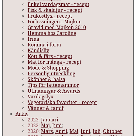
Enkel vardagsmat - recept
Fisk & skaldjur - recept
Frukostlyx - recept
Förlossningen - Majken
Gravid med Majken 2010
Hemma hos Caroline
Irma
Komma i form
Kändisliv
Kött & färs - recept
Mat för många - recept
Mode & Shopping
Personlig utveckling
Skönhet & hälsa
Tips för lattemammor
Utmaningar & Awards
Vardagslyx
Vegetariska favoriter - recept
Vänner & familj
Arkiv
2023:
Januari
;
2022:
Maj
,
Juni
;
2020:
Mars
,
April
,
Maj
,
Juni
,
Juli
,
Oktober
;