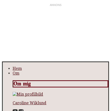
Hem
Om
Om mig
Caroline Wiklund