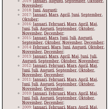
2019:
Januari
,
Augusti
,
September
,
Oktober
,
November
;
2018:
Juni
,
Augusti
;
2017:
Januari
,
Mars
,
April
,
Juni
,
September
,
Oktober
;
2016:
Januari
,
Februari
,
Mars
,
April
,
Maj
,
Juni
,
Juli
,
Augusti
,
September
,
Oktober
,
November
,
December
;
2015:
Januari
,
Mars
,
Juni
,
Juli
,
Augusti
,
September
,
Oktober
,
November
,
December
;
2014:
Februari
,
Mars
,
Juni
,
Augusti
,
Oktober
,
November
,
December
;
2013:
Januari
,
Mars
,
April
,
Maj
,
Juni
,
Juli
,
Augusti
,
September
,
Oktober
,
November
;
2012:
Januari
,
Februari
,
Mars
,
April
,
Maj
,
Juni
,
Juli
,
Augusti
,
September
,
Oktober
,
November
,
December
;
2011:
Januari
,
Februari
,
Mars
,
April
,
Maj
,
Juni
,
Juli
,
Augusti
,
September
,
Oktober
,
November
,
December
;
2010:
Januari
,
Februari
,
Mars
,
April
,
Maj
,
Juni
,
Juli
,
Augusti
,
September
,
Oktober
,
November
,
December
;
2009:
Januari
,
Februari
,
Mars
,
April
,
Maj
,