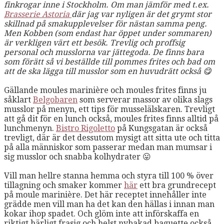
finkrogar inne i Stockholm. Om man jämför med t.ex.
Brasserie Astoria
där jag var nyligen är det grymt stor
skillnad på smakupplevelser för nästan samma peng.
Men Kobben (som endast har öppet under sommaren)
är verkligen värt ett besök. Trevlig och proffsig
personal och musslorna var jättegoda. De finns bara
som förätt så vi beställde till pommes frites och bad om
att de ska lägga till musslor som en huvudrätt också 😋
Gällande moules marinière och moules frites finns ju
såklart
Belgobaren
som serverar massor av olika slags
musslor på menyn, ett tips för musselälskaren. Trevligt
att gå dit för en lunch också, moules frites finns alltid på
lunchmenyn.
Bistro Rigoletto
på Kungsgatan är också
trevligt, där är det dessutom mysigt att sitta ute och titta
på alla människor som passerar medan man mumsar i
sig musslor och snabba kolhydrater 😛
Vill man hellre stanna hemma och styra till 100 % över
tillagning och smaker kommer
här
ett bra grundrecept
på m
oule marinière. Det här receptet innehåller inte
grädde men vill man ha det kan den hällas i innan man
kokar ihop spadet. Och glöm inte att införskaffa en
riktigt härligt frasig och helst nybakad baguette också.