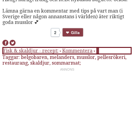
Lämna gärna en kommentar med tips på vart man (i
Sverige eller någon annanstans i världen) äter riktigt
goda musslor 💕
2
Gilla
Fisk & skaldjur - recept
; ›
Kommentera
›
0
Taggar:
belgobaren
,
melanders
,
musslor
,
pellesrökeri
,
restaurang
,
skaldjur
,
sommarmat
;