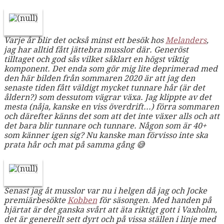
Varje år blir det också minst ett besök hos
Melanders
,
jag har alltid fått jättebra musslor där. Generöst
tilltaget och god sås vilket såklart en högst viktig
komponent. Det enda som gör mig lite deprimerad med
den här bilden från sommaren 2020 är att jag den
senaste tiden fått väldigt mycket tunnare hår (är det
åldern?) som dessutom vägrar växa. Jag klippte av det
mesta (nåja, kanske en viss överdrift...) förra sommaren
och därefter känns det som att det inte växer alls och att
det bara blir tunnare och tunnare. Någon som är 40+
som känner igen sig? Nu kanske man förvisso inte ska
prata hår och mat på samma gång 😅
Senast jag åt musslor var nu i helgen då jag och Jocke
premiärbesökte
Kobben
för säsongen. Med handen på
hjärtat är det ganska svårt att äta riktigt gott i Vaxholm,
det är generellt sett dyrt och på vissa ställen i linje med