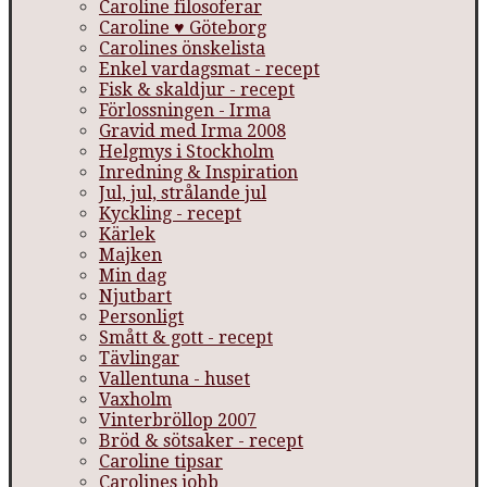
Caroline filosoferar
Caroline ♥ Göteborg
Carolines önskelista
Enkel vardagsmat - recept
Fisk & skaldjur - recept
Förlossningen - Irma
Gravid med Irma 2008
Helgmys i Stockholm
Inredning & Inspiration
Jul, jul, strålande jul
Kyckling - recept
Kärlek
Majken
Min dag
Njutbart
Personligt
Smått & gott - recept
Tävlingar
Vallentuna - huset
Vaxholm
Vinterbröllop 2007
Bröd & sötsaker - recept
Caroline tipsar
Carolines jobb