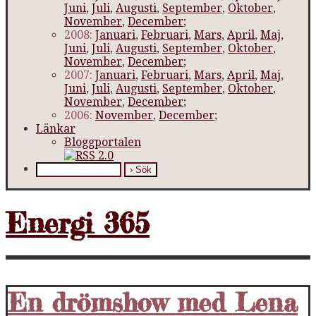
Juni
,
Juli
,
Augusti
,
September
,
Oktober
,
November
,
December
;
2008:
Januari
,
Februari
,
Mars
,
April
,
Maj
,
Juni
,
Juli
,
Augusti
,
September
,
Oktober
,
November
,
December
;
2007:
Januari
,
Februari
,
Mars
,
April
,
Maj
,
Juni
,
Juli
,
Augusti
,
September
,
Oktober
,
November
,
December
;
2006:
November
,
December
;
Länkar
Bloggportalen
Energi 365
En drömshow med Lena