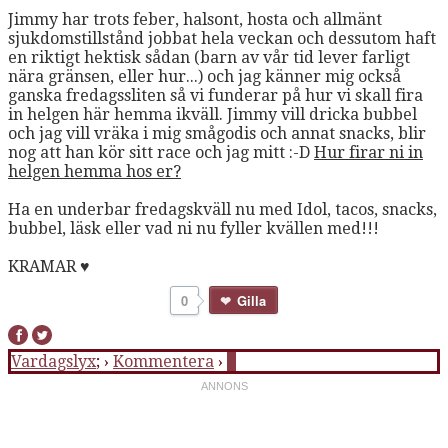
Jimmy har trots feber, halsont, hosta och allmänt
sjukdomstillstånd jobbat hela veckan och dessutom haft
en riktigt hektisk sådan (barn av vår tid lever farligt
nära gränsen, eller hur...) och jag känner mig också
ganska fredagssliten så vi funderar på hur vi skall fira
in helgen här hemma ikväll. Jimmy vill dricka bubbel
och jag vill vräka i mig smågodis och annat snacks, blir
nog att han kör sitt race och jag mitt :-D
Hur firar ni in
helgen hemma hos er?
Ha en underbar fredagskväll nu med Idol, tacos, snacks,
bubbel, läsk eller vad ni nu fyller kvällen med!!!
KRAMAR ♥
0
Gilla
Vardagslyx
; ›
Kommentera
›
7