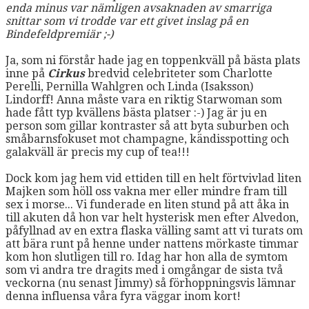
enda minus var nämligen avsaknaden av smarriga
snittar som vi trodde var ett givet inslag på en
Bindefeldpremiär ;-)
Ja, som ni förstår hade jag en toppenkväll på bästa plats
inne på
Cirkus
bredvid celebriteter som Charlotte
Perelli, Pernilla Wahlgren och Linda (Isaksson)
Lindorff! Anna måste vara en riktig Starwoman som
hade fått typ kvällens bästa platser :-) Jag är ju en
person som gillar kontraster så att byta suburben och
småbarnsfokuset mot champagne, kändisspotting och
galakväll är precis my cup of tea!!!
Dock kom jag hem vid ettiden till en helt förtvivlad liten
Majken som höll oss vakna mer eller mindre fram till
sex i morse... Vi funderade en liten stund på att åka in
till akuten då hon var helt hysterisk men efter Alvedon,
påfyllnad av en extra flaska välling samt att vi turats om
att bära runt på henne under nattens mörkaste timmar
kom hon slutligen till ro. Idag har hon alla de symtom
som vi andra tre dragits med i omgångar de sista två
veckorna (nu senast Jimmy) så förhoppningsvis lämnar
denna influensa våra fyra väggar inom kort!