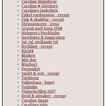
Caroline filosoferar
Caroline ♥ Göteborg
Carolines önskelista
Enkel vardagsmat - recept
Fisk & skaldjur - recept
Förlossningen - Irma
Gravid med Irma 2008
Helgmys i Stockholm
Inredning & Inspiration
Jul, jul, strålande jul
Kyckling - recept
Kärlek
Majken
Min dag
Njutbart
Personligt
Smått & gott - recept
Tävlingar
Vallentuna - huset
Vaxholm
Vinterbröllop 2007
Bröd & sötsaker - recept
Caroline tipsar
Carolines jobb