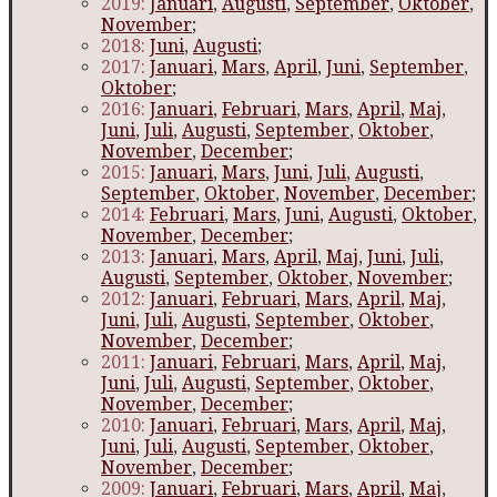
2019:
Januari
,
Augusti
,
September
,
Oktober
,
November
;
2018:
Juni
,
Augusti
;
2017:
Januari
,
Mars
,
April
,
Juni
,
September
,
Oktober
;
2016:
Januari
,
Februari
,
Mars
,
April
,
Maj
,
Juni
,
Juli
,
Augusti
,
September
,
Oktober
,
November
,
December
;
2015:
Januari
,
Mars
,
Juni
,
Juli
,
Augusti
,
September
,
Oktober
,
November
,
December
;
2014:
Februari
,
Mars
,
Juni
,
Augusti
,
Oktober
,
November
,
December
;
2013:
Januari
,
Mars
,
April
,
Maj
,
Juni
,
Juli
,
Augusti
,
September
,
Oktober
,
November
;
2012:
Januari
,
Februari
,
Mars
,
April
,
Maj
,
Juni
,
Juli
,
Augusti
,
September
,
Oktober
,
November
,
December
;
2011:
Januari
,
Februari
,
Mars
,
April
,
Maj
,
Juni
,
Juli
,
Augusti
,
September
,
Oktober
,
November
,
December
;
2010:
Januari
,
Februari
,
Mars
,
April
,
Maj
,
Juni
,
Juli
,
Augusti
,
September
,
Oktober
,
November
,
December
;
2009:
Januari
,
Februari
,
Mars
,
April
,
Maj
,