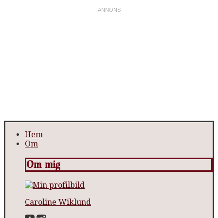
Hem
Om
Om mig
Caroline Wiklund