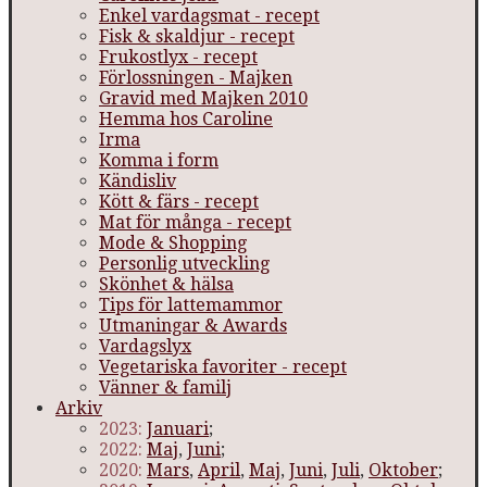
Enkel vardagsmat - recept
Fisk & skaldjur - recept
Frukostlyx - recept
Förlossningen - Majken
Gravid med Majken 2010
Hemma hos Caroline
Irma
Komma i form
Kändisliv
Kött & färs - recept
Mat för många - recept
Mode & Shopping
Personlig utveckling
Skönhet & hälsa
Tips för lattemammor
Utmaningar & Awards
Vardagslyx
Vegetariska favoriter - recept
Vänner & familj
Arkiv
2023:
Januari
;
2022:
Maj
,
Juni
;
2020:
Mars
,
April
,
Maj
,
Juni
,
Juli
,
Oktober
;