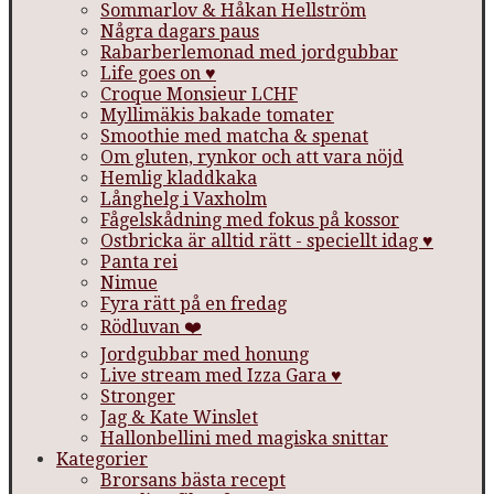
Sommarlov & Håkan Hellström
Några dagars paus
Rabarberlemonad med jordgubbar
Life goes on ♥
Croque Monsieur LCHF
Myllimäkis bakade tomater
Smoothie med matcha & spenat
Om gluten, rynkor och att vara nöjd
Hemlig kladdkaka
Långhelg i Vaxholm
Fågelskådning med fokus på kossor
Ostbricka är alltid rätt - speciellt idag ♥
Panta rei
Nimue
Fyra rätt på en fredag
Rödluvan ❤️
Jordgubbar med honung
Live stream med Izza Gara ♥
Stronger
Jag & Kate Winslet
Hallonbellini med magiska snittar
Kategorier
Brorsans bästa recept