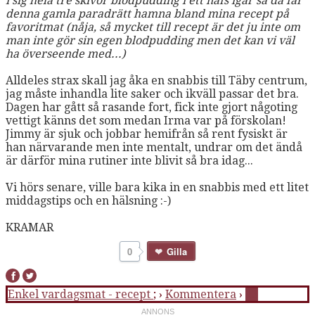
i sig hela tre skivor blodpudding i ett nafs igår så då får
denna gamla paradrätt hamna bland mina recept på
favoritmat (nåja, så mycket till recept är det ju inte om
man inte gör sin egen blodpudding men det kan vi väl
ha överseende med...)
Alldeles strax skall jag åka en snabbis till Täby centrum,
jag måste inhandla lite saker och ikväll passar det bra.
Dagen har gått så rasande fort, fick inte gjort någoting
vettigt känns det som medan Irma var på förskolan!
Jimmy är sjuk och jobbar hemifrån så rent fysiskt är
han närvarande men inte mentalt, undrar om det ändå
är därför mina rutiner inte blivit så bra idag...
Vi hörs senare, ville bara kika in en snabbis med ett litet
middagstips och en hälsning :-)
KRAMAR
0
Gilla
Enkel vardagsmat - recept
; ›
Kommentera
›
13