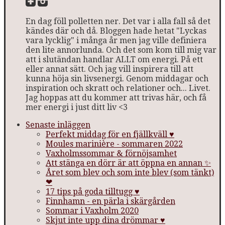
En dag föll polletten ner. Det var i alla fall så det
kändes där och då. Bloggen hade hetat "Lyckas
vara lycklig" i många år men jag ville definiera
den lite annorlunda. Och det som kom till mig var
att i slutändan handlar ALLT om energi. På ett
eller annat sätt. Och jag vill inspirera till att
kunna höja sin livsenergi. Genom middagar och
inspiration och skratt och relationer och... Livet.
Jag hoppas att du kommer att trivas här, och få
mer energi i just ditt liv <3
Senaste inläggen
Perfekt middag för en fjällkväll ♥
Moules marinière - sommaren 2022
Vaxholmssommar & förnöjsamhet
Att stänga en dörr är att öppna en annan ✨
Året som blev och som inte blev (som tänkt)
❤
17 tips på goda tilltugg ♥
Finnhamn - en pärla i skärgården
Sommar i Vaxholm 2020
Skjut inte upp dina drömmar ♥