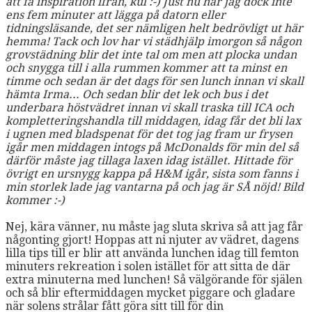
att få inspiration ifrån, kul :-) Just nu har jag dock inte
ens fem minuter att lägga på datorn eller
tidningsläsande, det ser nämligen helt bedrövligt ut här
hemma! Tack och lov har vi städhjälp imorgon så någon
grovstädning blir det inte tal om men att plocka undan
och snygga till i alla rummen kommer att ta minst en
timme och sedan är det dags för sen lunch innan vi skall
hämta Irma... Och sedan blir det lek och bus i det
underbara höstvädret innan vi skall traska till ICA och
kompletteringshandla till middagen, idag får det bli lax
i ugnen med bladspenat för det tog jag fram ur frysen
igår men middagen intogs på McDonalds för min del så
därför måste jag tillaga laxen idag istället. Hittade för
övrigt en ursnygg kappa på H&M igår, sista som fanns i
min storlek lade jag vantarna på och jag är SÅ nöjd! Bild
kommer :-)
Nej, kära vänner, nu måste jag sluta skriva så att jag får
någonting gjort! Hoppas att ni njuter av vädret, dagens
lilla tips till er blir att använda lunchen idag till femton
minuters rekreation i solen istället för att sitta de där
extra minuterna med lunchen! Så välgörande för själen
och så blir eftermiddagen mycket piggare och gladare
när solens strålar fått göra sitt till för din