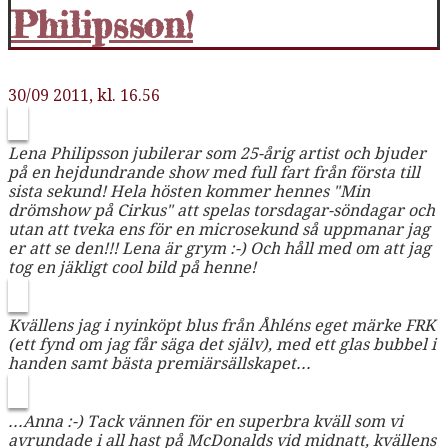
Philipsson!
30/09 2011, kl. 16.56
Lena Philipsson jubilerar som 25-årig artist och bjuder
på en hejdundrande show med full fart från första till
sista sekund! Hela hösten kommer hennes "Min
drömshow på Cirkus" att spelas torsdagar-söndagar och
utan att tveka ens för en microsekund så uppmanar jag
er att se den!!! Lena är grym :-) Och håll med om att jag
tog en jäkligt cool bild på henne!
Kvällens jag i nyinköpt blus från Åhléns eget märke FRK
(ett fynd om jag får säga det själv), med ett glas bubbel i
handen samt bästa premiärsällskapet...
...Anna :-) Tack vännen för en superbra kväll som vi
avrundade i all hast på McDonalds vid midnatt, kvällens