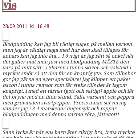
vis
28/09 2011, kl. 16.48
Blodpudding kan jag bli riktigt sugen på mellan varven
men jag är väldigt noga med hur den skall tillagas för
annars kan jag inte äta... I övrigt är jag rätt så enkel när
det gäller mat men just med blodpudding MÅSTE den
vara på mitt sätt ;-) Skuren i tunna skivor och välstekt i
mycket smör så att den får en knaprig yta. Som tillbehör
gör jag gärna en egen specialare! Jag klipper ett paket
bacon i tunna remsor som får steka tills det är lagom
knaprigt, i med ett tärnat (gott och saftigt) äpple och låt
det bryna med en liten stund. Salta varsamt och peppra
med grovmalen svartpeppar. Precis innan servering
vänder jag i 3-4 matskedar lingonsylt och toppar
blodpuddingen med denna varma röra, jättegott!
Sann lycka är när ens barn äter riktigt bra, Irma tryckte