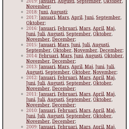
2019:
Januari
,
Augusti
,
September
,
Oktober
,
November
;
2018:
Juni
,
Augusti
;
2017:
Januari
,
Mars
,
April
,
Juni
,
September
,
Oktober
;
2016:
Januari
,
Februari
,
Mars
,
April
,
Maj
,
Juni
,
Juli
,
Augusti
,
September
,
Oktober
,
November
,
December
;
2015:
Januari
,
Mars
,
Juni
,
Juli
,
Augusti
,
September
,
Oktober
,
November
,
December
;
2014:
Februari
,
Mars
,
Juni
,
Augusti
,
Oktober
,
November
,
December
;
2013:
Januari
,
Mars
,
April
,
Maj
,
Juni
,
Juli
,
Augusti
,
September
,
Oktober
,
November
;
2012:
Januari
,
Februari
,
Mars
,
April
,
Maj
,
Juni
,
Juli
,
Augusti
,
September
,
Oktober
,
November
,
December
;
2011:
Januari
,
Februari
,
Mars
,
April
,
Maj
,
Juni
,
Juli
,
Augusti
,
September
,
Oktober
,
November
,
December
;
2010:
Januari
,
Februari
,
Mars
,
April
,
Maj
,
Juni
,
Juli
,
Augusti
,
September
,
Oktober
,
November
,
December
;
2009:
Januari
,
Februari
,
Mars
,
April
,
Maj
,