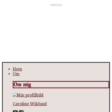
Hem
Om
Om mig
Caroline Wiklund