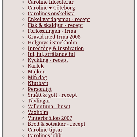
Caroline filosoferar
Caroline ♥ Göteborg
Carolines önskelista
Enkel vardagsmat - recept
Fisk & skaldjur - recept
Förlossningen - Irma
Gravid med Irma 2008
Helgmys i Stockholm
Inredning & Inspiration
Jul, jul, strålande jul
Kyckling - recept
Kärlek
Majken
Min dag
Njutbart
Personligt
Smått & gott - recept
Tävlingar
Vallentuna - huset
Vaxholm
Vinterbröllop 2007
Bröd & sötsaker - recept
Caroline tipsar
Carolines jobb