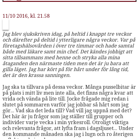
11/10 2016, kl. 21.58
Jag blev sjukskriven idag, på heltid i knappt tre veckor
och därefter på deltid i ytterligare några veckor. Var på
företagshälsovården i över tre timmar och hade samtal
både med läkare samt min chef. Det kändes jobbigt att
sitta tillsammans med henne och stryka alla mina
åtaganden den närmaste tiden men det är ju bara att
gilla läget. Jag har kört på för hårt under för lång tid,
det är den krassa sanningen.
Jag ska ta tillvara på dessa veckor. Många pusselbitar är
på plats i mitt liv men inte alla, det finns några kvar att
vrida och vända på lite till. Jocke frågade mig redan i
slutet på sommaren varför jag jobbar så hårt som jag
gör... Vad ska det leda till? Vad vill jag uppnå med det?
Det här är ju frågor som jag ställer till grupper och
individer varje vecka i min yrkesroll. Otroligt viktiga
och relevanta frågor, att lyfta fram i dagsljuset... Under
den kommande månaden ska jag i lugn och ro återigen