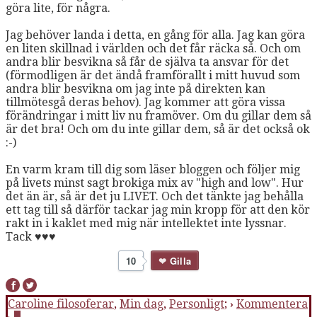
göra lite, för några.
Jag behöver landa i detta, en gång för alla. Jag kan göra
en liten skillnad i världen och det får räcka så. Och om
andra blir besvikna så får de själva ta ansvar för det
(förmodligen är det ändå framförallt i mitt huvud som
andra blir besvikna om jag inte på direkten kan
tillmötesgå deras behov). Jag kommer att göra vissa
förändringar i mitt liv nu framöver. Om du gillar dem så
är det bra! Och om du inte gillar dem, så är det också ok
:-)
En varm kram till dig som läser bloggen och följer mig
på livets minst sagt brokiga mix av "high and low". Hur
det än är, så är det ju LIVET. Och det tänkte jag behålla
ett tag till så därför tackar jag min kropp för att den kör
rakt in i kaklet med mig när intellektet inte lyssnar.
Tack ♥♥♥
10
Gilla
Caroline filosoferar
,
Min dag
,
Personligt
; ›
Kommentera