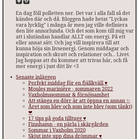
En dag föll polletten ner. Det var i alla fall så det
kändes där och då. Bloggen hade hetat "Lyckas
vara lycklig" i många år men jag ville definiera
den lite annorlunda. Och det som kom till mig var
att i slutändan handlar ALLT om energi. På ett
eller annat sätt. Och jag vill inspirera till att
kunna höja sin livsenergi. Genom middagar och
inspiration och skratt och relationer och... Livet.
Jag hoppas att du kommer att trivas här, och få
mer energi i just ditt liv <3
Senaste inläggen
Perfekt middag för en fjällkväll ♥
Moules marinière - sommaren 2022
Vaxholmssommar & förnöjsamhet
Att stänga en dörr är att öppna en annan ✨
Året som blev och som inte blev (som tänkt)
❤
17 tips på goda tilltugg ♥
Finnhamn - en pärla i skärgården
Sommar i Vaxholm 2020
Skjut inte upp dina drömmar ♥