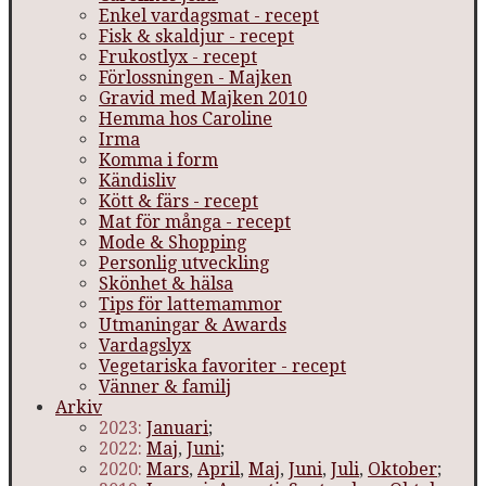
Enkel vardagsmat - recept
Fisk & skaldjur - recept
Frukostlyx - recept
Förlossningen - Majken
Gravid med Majken 2010
Hemma hos Caroline
Irma
Komma i form
Kändisliv
Kött & färs - recept
Mat för många - recept
Mode & Shopping
Personlig utveckling
Skönhet & hälsa
Tips för lattemammor
Utmaningar & Awards
Vardagslyx
Vegetariska favoriter - recept
Vänner & familj
Arkiv
2023:
Januari
;
2022:
Maj
,
Juni
;
2020:
Mars
,
April
,
Maj
,
Juni
,
Juli
,
Oktober
;