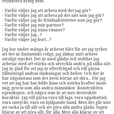
reflektera kring dem.
- Varför väljer jag att arbeta med det jag gör?
- Varför väljer jag att arbeta på det sätt som jag gör?
- Varför väljer jag de fritidsaktiviteter som jag gör?
- Varför väljer jag min partner?
- Varför väljer jag mina vänner?
- Varför väljer jag...?
- Varför väljer jag bort...?
Jag har under många år arbetat hårt för att jag tycker
att det är fantastiskt roligt, jag älskar mitt arbete
otroligt mycket. Det är med glädje och stolthet jag
arbetar med att stärka och utveckla andra, på olika sätt.
Jag är glad för att jag är efterfrågad och vill gärna
tillmötesgå andras önskningar och behov. Och det är
här någonstans som det även börjar att slira... För jag
vet att jag har har både ljusa och mörka krafter inom
mig, precis som alla andra människor. Konstruktiva
egenskaper, och några som är av mer destruktiv
karaktär. Jag vill gärna vara till lags, vara uppskattad,
vara omtyckt, vara en hjälpande hand. Men det går inte
att tacka ja till allt och att göra alla andra glada. Ingen
klarar av att göra allt, för alla. Men alla klarar av att