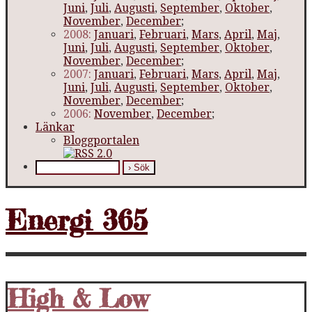
Juni
,
Juli
,
Augusti
,
September
,
Oktober
,
November
,
December
;
2008:
Januari
,
Februari
,
Mars
,
April
,
Maj
,
Juni
,
Juli
,
Augusti
,
September
,
Oktober
,
November
,
December
;
2007:
Januari
,
Februari
,
Mars
,
April
,
Maj
,
Juni
,
Juli
,
Augusti
,
September
,
Oktober
,
November
,
December
;
2006:
November
,
December
;
Länkar
Bloggportalen
Energi 365
High & Low