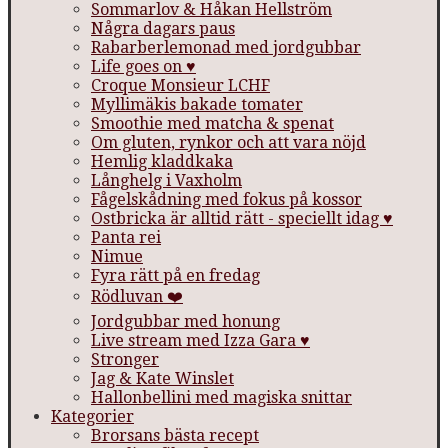
Sommarlov & Håkan Hellström
Några dagars paus
Rabarberlemonad med jordgubbar
Life goes on ♥
Croque Monsieur LCHF
Myllimäkis bakade tomater
Smoothie med matcha & spenat
Om gluten, rynkor och att vara nöjd
Hemlig kladdkaka
Långhelg i Vaxholm
Fågelskådning med fokus på kossor
Ostbricka är alltid rätt - speciellt idag ♥
Panta rei
Nimue
Fyra rätt på en fredag
Rödluvan ❤️
Jordgubbar med honung
Live stream med Izza Gara ♥
Stronger
Jag & Kate Winslet
Hallonbellini med magiska snittar
Kategorier
Brorsans bästa recept